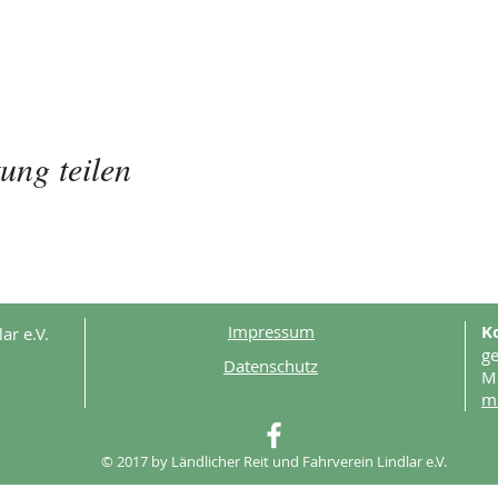
ung teilen
Impressum
K
ar e.V.
ge
Datenschutz
Mi
mi
© 2017 by Ländlicher Reit und Fahrverein Lindlar e.V.