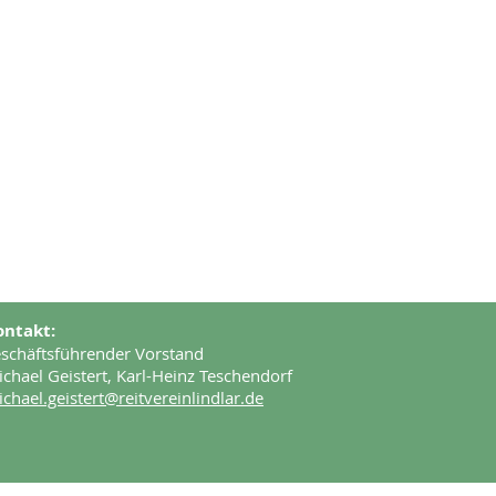
ontakt:
schäftsführender Vorstand
chael Geistert, Karl-Heinz Teschendorf
chael.geistert@reitvereinlindlar.de