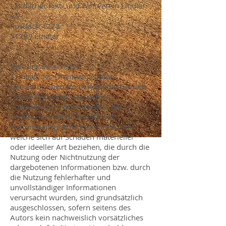
Ländlicher Reit- und Fahrverein Lindlar
e.V.
Postfach 1228
51789 Lindlar
Haftungsausschluss:
1. Inhalt des Onlineangebotes
Der Autor übernimmt keinerlei Gewähr
für die Aktualität, Korrektheit,
Vollständigkeit oder Qualität der
bereitgestellten Informationen.
Haftungsansprüche gegen den Autor,
welche sich auf Schäden materieller
oder ideeller Art beziehen, die durch die
Nutzung oder Nichtnutzung der
dargebotenen Informationen bzw. durch
die Nutzung fehlerhafter und
unvollständiger Informationen
verursacht wurden, sind grundsätzlich
ausgeschlossen, sofern seitens des
Autors kein nachweislich vorsätzliches