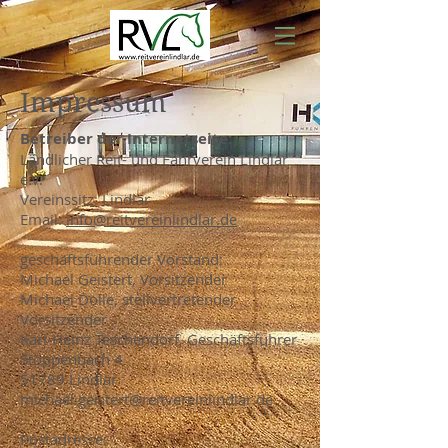
Impressum
Betreiber der Internetseite:
Ländlicher Reit- und Fahrverein Lindlar
e.V.
Vereinssitz: Lindlar
Email:
info@reitvereinlindlar.de
geschäftsführender Vorstand:
Michael Geistert, Vorsitzender
Michael Dolle, stellvertretender
Vorsitzender
Karl-Heinz Teschendorf, Geschäftsführer
Stoppenbach 4
51789 Lindlar
michael.geistert@reitvereinlindlar.de
Postadresse: