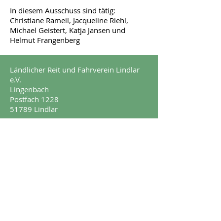
In diesem Ausschuss sind tätig:
Christiane Rameil, Jacqueline Riehl,
Michael Geistert, Katja Jansen und
Helmut Frangenberg
Ländlicher Reit und Fahrverein Lindlar
e.V.
Lingenbach
Postfach 1228
51789 Lindlar
Impressum
Datenschutz
© 2017 by Ländlicher Reit und Fahrverein
Lindlar e.V.
Kontakt:
geschäftsführender Vorstand