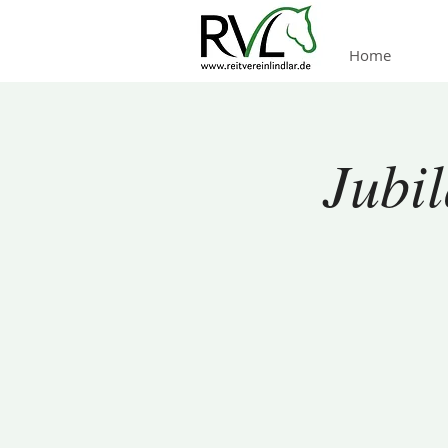
Home
Jubil