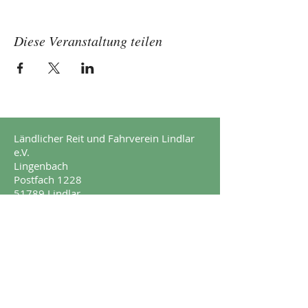
Diese Veranstaltung teilen
Ländlicher Reit und Fahrverein Lindlar
e.V.
Lingenbach
Postfach 1228
51789 Lindlar
Impressum
Datenschutz
© 2017 by Ländlicher Reit und Fahrverein
Lindlar e.V.