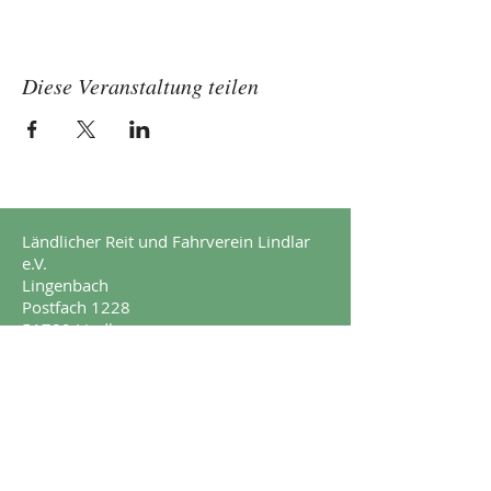
Diese Veranstaltung teilen
Ländlicher Reit und Fahrverein Lindlar
e.V.
Lingenbach
Postfach 1228
51789 Lindlar
Impressum
Datenschutz
© 2017 by Ländlicher Reit und Fahrverein